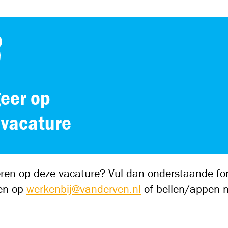
eer op
 vacature
iteren op deze vacature? Vul dan onderstaande for
len op
werkenbij@vanderven.nl
of bellen/appen 