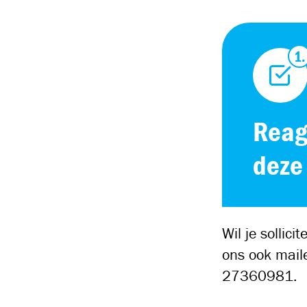
Reag
deze
Wil je sollic
ons ook mai
27360981.