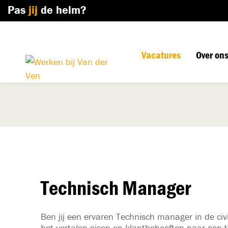
Pas
jij
de helm?
Vacatures
Over on
Technisch Manager
Ben jij een ervaren Technisch manager in de civ
het vertalen eisen en klantbehoeften naar een