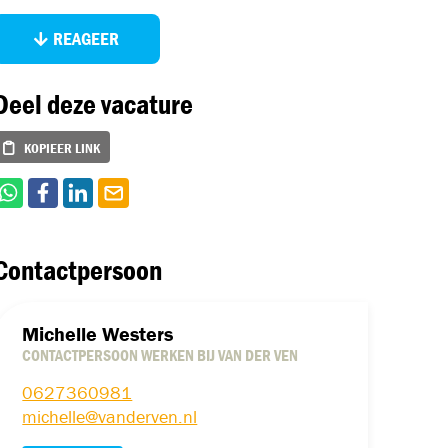
REAGEER
Deel deze vacature
KOPIEER LINK
Contactpersoon
Michelle Westers
CONTACTPERSOON WERKEN BIJ VAN DER VEN
0627360981
michelle@vanderven.nl