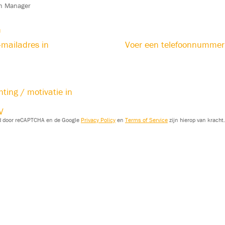
n
-mailadres in
Voer een telefoonnummer
chting / motivatie in
V
gd door reCAPTCHA en de Google
Privacy Policy
en
Terms of Service
zijn hierop van kracht.