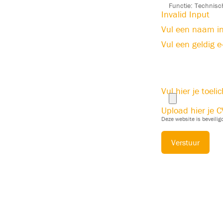
Invalid Input
Vul een naam i
Vul een geldig e
Vul hier je toeli
Upload hier je C
Deze website is beveili
Verstuur