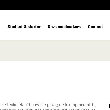
s
Student & starter
Onze mooimakers
Contact
iele techniek of bouw die graag de leiding neemt bij
 technisch ontwerp, het bewaken van planningen en