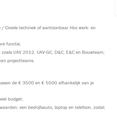
/ Civiele techniek of aantoonbaar hbo werk- en
re functie;
men zoals UAV 2012, UAV-GC, D&C, E&C en Bouwteam;
van projectteams.
 tussen de € 3500 en € 5500 afhankelijk van je
ueel budget;
aarden; een bedrijfsauto, laptop en telefoon, zodat